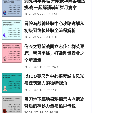
剑鬼新年再临 齐聚豪华阵容迎接
挑战 一起解锁崭新岁月篇章
2026-07-22 03:52:56
冒险岛战神转职中心攻略详解从
初级到终极转职全流程解析
2026-07-20 04:02:38
信长之野望战国立志传：群英逐
鹿，智勇争锋，打造乱世霸业之
全新篇章
2026-07-19 03:52:43
以100英尺为中心探索城市风光
与建筑魅力的独特视角
2026-07-18 03:55:39
黑刀地下墓地探秘揭示古老遗迹
背后的神秘力量与诡异传说
2026-07-16 20:49:08