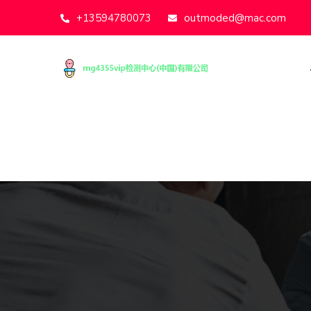
+13594780073
outmoded@mac.com