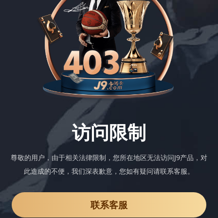
访问限制
尊敬的用户，由于相关法律限制，您所在地区无法访问J9产品，对
此造成的不便，我们深表歉意，您如有疑问请联系客服。
联系客服