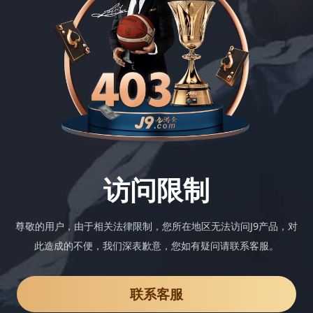
访问限制
尊敬的用户，由于相关法律限制，您所在地区无法访问J9产品，对
此造成的不便，我们深表歉意，您如有疑问请联系客服。
联系客服